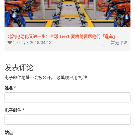
北汽电动化又进一步：全球 Tier1 麦格纳要帮他们「造车」
1
・
Lily
・
2018/04/12
暂无评论
发表评论
电子邮件地址不会被公开。
必填项已用
*
标注
姓名
*
电子邮件
*
站点