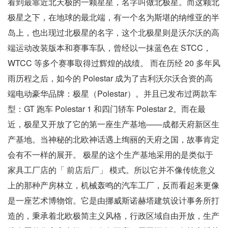
看到最靠近北天极的一颗星星，名字叫做北极星。而这颗北
极星之下，在地球的最北端，有一个名为斯堪的纳维亚的半
岛上，也出现过北极星的名字，这个北极星则是沃尔沃的高
端运动改装版本和赛事车队，曾经以一抹蓝色在 STCC，
WTCC 等多个赛事取得过辉煌的战绩。 而在历经 20 多年风
雨历程之后，如今的 Polestar 成为了吉利沃尔沃合资的高
端电动豪华品牌：极星（Polestar）。并且已发布过两款车
型：GT 跑车 Polestar 1 和四门轿车 Polestar 2。而在最
近，极星又开放了它的第一座生产基地——成都天府新区生
产基地。当神秘的北欧神话遇上绚丽的天府之国，故事肯定
会有不一样的展开。 极星的这个生产基地采用的是类似于
家具工厂店的「 前店后厂」 模式。所以它并不像传统意义
上的那种产房林立，机械轰鸣的汽车工厂，反而看起来更像
是一座艺术博物馆。它是由挪威斯诺赫塔建筑设计事务所打
造的，秉承着北欧极简主义风格，行政区域自由开放，生产