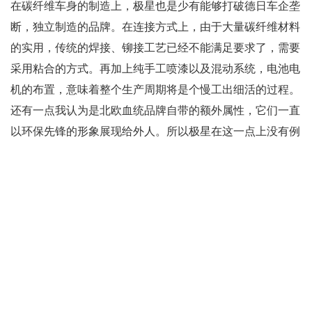
在碳纤维车身的制造上，极星也是少有能够打破德日车企垄
断，独立制造的品牌。在连接方式上，由于大量碳纤维材料
的实用，传统的焊接、铆接工艺已经不能满足要求了，需要
采用粘合的方式。再加上纯手工喷漆以及混动系统，电池电
机的布置，意味着整个生产周期将是个慢工出细活的过程。
还有一点我认为是北欧血统品牌自带的额外属性，它们一直
以环保先锋的形象展现给外人。所以极星在这一点上没有例
外，除了在工厂设计上获得了 LEED（领先能源与环境设
计）的金级认证之外，在我们能够接触到的生产过程中，也
能看出极星在环保上下的功夫：干式喷房加上水性低温漆，
回收 VOC 气体转化为二氧化碳和水。环保主题也给了客户
掏钱买这个百万豪车一个冠冕堂皇的理由 在参观完极星生
产基地之后，我脑子里一直在闪回中国品牌在造车路上的一
幕幕故事，从曾经一直被诟病的「 逆向研发」，到慢慢开
始探索属于自己风格的各种尝试，再到逐渐从薄利多销到提