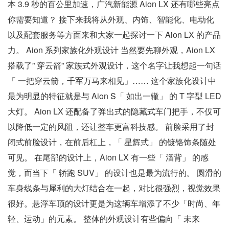
本 3.9 秒的百公里加速，广汽新能源 Aion LX 还有哪些亮点
你需要知道？ 接下来我将从外观、内饰、智能化、电动化
以及配套服务等方面来和大家一起探讨一下 Aion LX 的产品
力。 Aion 系列家族化外观设计 当然要先聊外观，Aion LX
搭载了” 穿云箭” 家族式外观设计，这个名字让我想起一句话
「 一把穿云箭，千军万马来相见」…… 这个家族化设计中
最为明显的特征就是与 Aion S「 如出一辙」 的 T 字型 LED
大灯。 Aion LX 还配备了弹出式的隐藏式车门把手，不仅可
以降低一定的风阻，还让整车更富科技感。 前脸采用了封
闭式前脸设计，在前后杠上，「 星辉式」 的镀铬饰条随处
可见。 在尾部的设计上，Aion LX 有一些「 溜背」 的感
觉，而当下「 轿跑 SUV」 的设计也是最为流行的。 圆滑的
车身线条与犀利的大灯结合在一起，对比很强烈，视觉效果
很好。悬浮车顶的设计更是为这辆车增添了不少「时尚、年
轻、运动」的元素。 整体的外观设计有些偏向「 未来