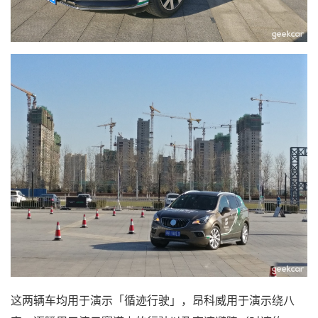
这两辆车均用于演示「循迹行驶」，昂科威用于演示绕八