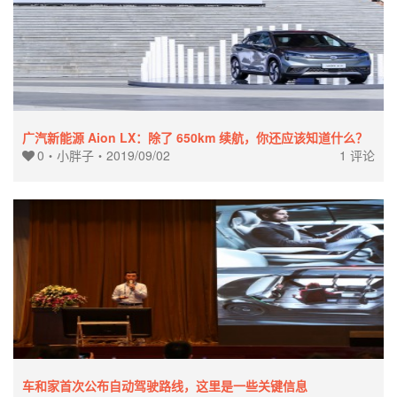
广汽新能源 Aion LX：除了 650km 续航，你还应该知道什么？
0
・
小胖子
・
2019/09/02
1 评论
车和家首次公布自动驾驶路线，这里是一些关键信息