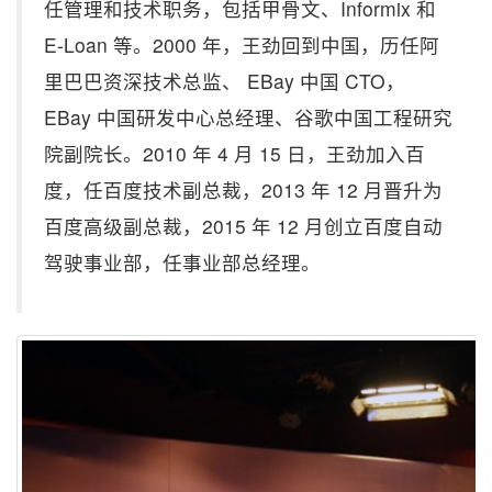
任管理和技术职务，包括甲骨文、Informix 和
E-Loan 等。2000 年，王劲回到中国，历任阿
里巴巴资深技术总监、 EBay 中国 CTO，
EBay 中国研发中心总经理、谷歌中国工程研究
院副院长。2010 年 4 月 15 日，王劲加入百
度，任百度技术副总裁，2013 年 12 月晋升为
百度高级副总裁，2015 年 12 月创立百度自动
驾驶事业部，任事业部总经理。