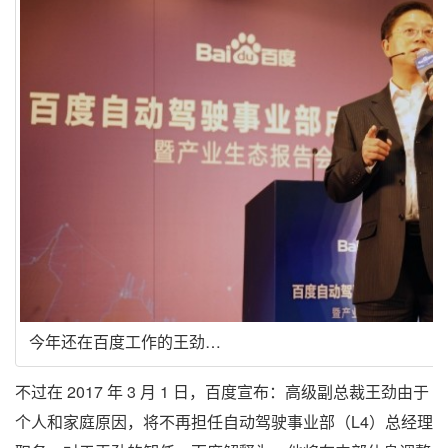
今年还在百度工作的王劲…
不过在 2017 年 3 月 1 日，百度宣布：高级副总裁王劲由于
个人和家庭原因，将不再担任自动驾驶事业部（L4）总经理