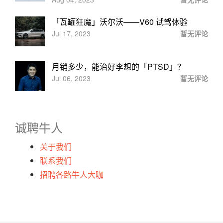
「瓦罐狂魔」沃尔沃——V60 试驾体验
Jul 17, 2023
暂无评论
月销多少，能治好李想的「PTSD」？
Jul 06, 2023
暂无评论
诚聘牛人
关于我们
联系我们
招聘各路牛人大咖