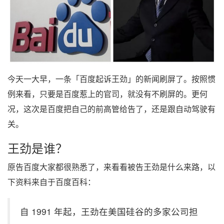
今天一大早，一条「百度起诉王劲」的新闻刷屏了。按照惯
例来看，只要是百度惹上的官司，就没有不刷屏的。更何
况，这次是百度把自己的前高管给告了，还是跟自动驾驶有
关。
王劲是谁？
原告百度大家都很熟悉了，来看看被告王劲是什么来路，以
下资料来自于百度百科：
自 1991 年起，王劲在美国硅谷的多家公司担