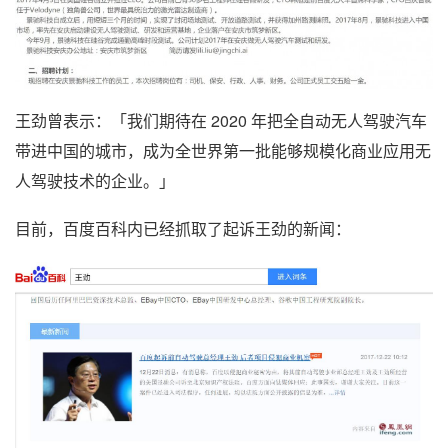
王劲曾表示：「我们期待在 2020 年把全自动无人驾驶汽车
带进中国的城市，成为全世界第一批能够规模化商业应用无
人驾驶技术的企业。」
目前，百度百科内已经抓取了起诉王劲的新闻：