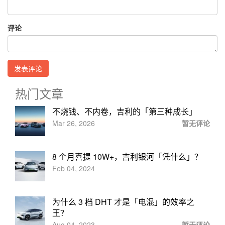
评论
热门文章
不烧钱、不内卷，吉利的「第三种成长」
Mar 26, 2026
暂无评论
8 个月喜提 10W+，吉利银河「凭什么」？
Feb 04, 2024
为什么 3 档 DHT 才是「电混」的效率之
王？
Aug 04, 2023
暂无评论