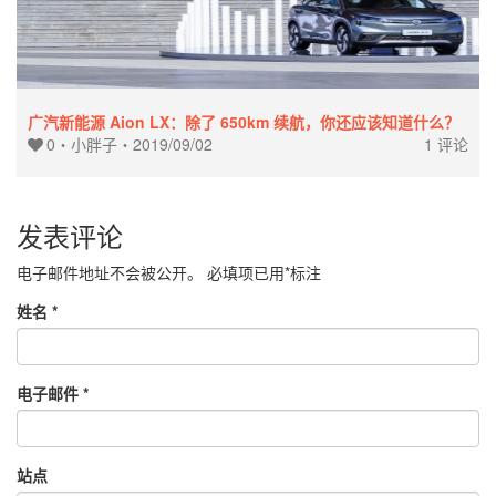
广汽新能源 Aion LX：除了 650km 续航，你还应该知道什么？
0
・
小胖子
・
2019/09/02
1 评论
发表评论
电子邮件地址不会被公开。
必填项已用
*
标注
姓名
*
电子邮件
*
站点