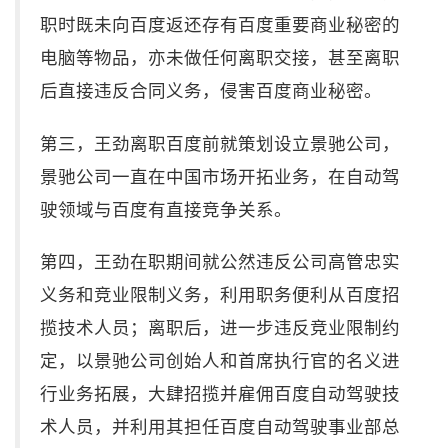
职时既未向百度返还存有百度重要商业秘密的
电脑等物品，亦未做任何离职交接，甚至离职
后直接违反合同义务，侵害百度商业秘密。
第三，王劲离职百度前就策划设立景驰公司，
景驰公司一直在中国市场开拓业务，在自动驾
驶领域与百度有直接竞争关系。
第四，王劲在职期间就公然违反公司高管忠实
义务和竞业限制义务，利用职务便利从百度招
揽技术人员；离职后，进一步违反竞业限制约
定，以景驰公司创始人和首席执行官的名义进
行业务拓展，大肆招揽并雇佣百度自动驾驶技
术人员，并利用其担任百度自动驾驶事业部总