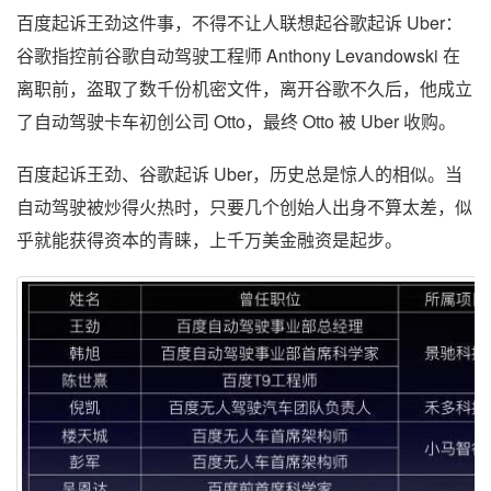
百度起诉王劲这件事，不得不让人联想起谷歌起诉 Uber：
谷歌指控前谷歌自动驾驶工程师 Anthony Levandowski 在
离职前，盗取了数千份机密文件，离开谷歌不久后，他成立
了自动驾驶卡车初创公司 Otto，最终 Otto 被 Uber 收购。
百度起诉王劲、谷歌起诉 Uber，历史总是惊人的相似。当
自动驾驶被炒得火热时，只要几个创始人出身不算太差，似
乎就能获得资本的青睐，上千万美金融资是起步。