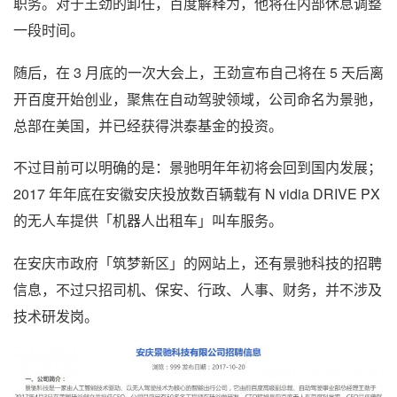
职务。对于王劲的卸任，百度解释为，他将在内部休息调整
一段时间。
随后，在 3 月底的一次大会上，王劲宣布自己将在 5 天后离
开百度开始创业，聚焦在自动驾驶领域，公司命名为景驰，
总部在美国，并已经获得洪泰基金的投资。
不过目前可以明确的是：景驰明年年初将会回到国内发展；
2017 年年底在安徽安庆投放数百辆载有 N vidia DRIVE PX
的无人车提供「机器人出租车」叫车服务。
在安庆市政府「筑梦新区」的网站上，还有景驰科技的招聘
信息，不过只招司机、保安、行政、人事、财务，并不涉及
技术研发岗。