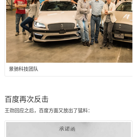
景驰科技团队
百度再次反击
王劲回应之后，百度方面又放出了猛料：