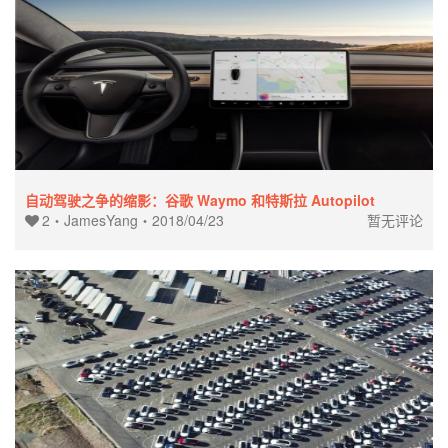
自动驾驶之争的缩影：谷歌 Waymo 和特斯拉 Autopilot
2
・
JamesYang
・
2018/04/23
暂无评论