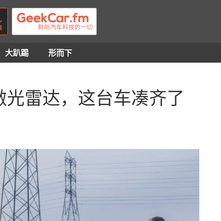
大趴踢
形而下
激光雷达，这台车凑齐了