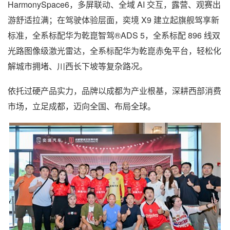
HarmonySpace6，多屏联动、全域 AI 交互，露营、观赛出
游舒适拉满；在驾驶体验层面，奕境 X9 建立起旗舰驾享新
标准，全系标配华为乾崑智驾®ADS 5，全系标配 896 线双
光路图像级激光雷达，全系标配华为乾崑赤兔平台，轻松化
解城市拥堵、川西长下坡等复杂路况。
依托过硬产品实力，品牌以成都为产业根基，深耕西部消费
市场，立足成都，迈向全国、布局全球。