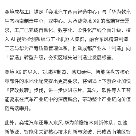
奕境成都工厂锚定「奕境汽车西南智造中心」与「华为乾崑
生态西南制造中心」双中心。为承载奕境 X9 的高端智造需
求，工厂已完成自动化、数字化、柔性化产线全面升级，植
入 AI 视觉检测系统与工业机器人集群，融合东风精湛制造
工艺与华为严苛质量管理体系，推动成都产业从「制造」向
「智造」转型升级，夯实区域先进制造业发展根基。
奕境 X9 的导入，对域控制器、感知硬件、智能底盘等核心
零部件的本地化配套提出更高要求，将倒逼上下游企业加快
『智改数转』步伐，进一步促进芯片、算法、软件等人工智
能要素在汽车产业链中的深度耦合，带动整个产业链向价值
链高端攀升。
此外，奕境汽车还导入东风-华为前瞻技术创新体系，加速
新能源、智能化关键核心技术创新与突破，形成西南地区智