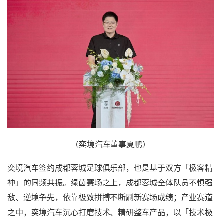
（奕境汽车董事夏鹏）
奕境汽车签约成都蓉城足球俱乐部，也是基于双方「极客精
神」的同频共振。绿茵赛场之上，成都蓉城全体队员不惧强
敌、逆境争先，依靠极致拼搏不断刷新赛场成绩；产业赛道
之中，奕境汽车沉心打磨技术、精研整车产品，以「技术极