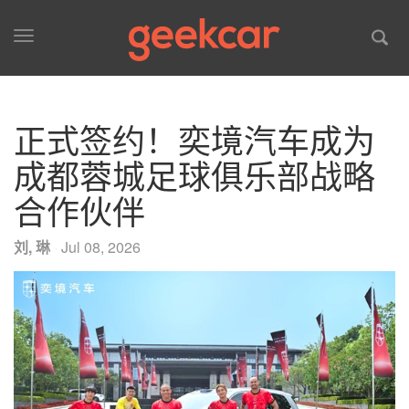
Toggle
navigation
正式签约！奕境汽车成为
成都蓉城足球俱乐部战略
合作伙伴
刘, 琳
·
Jul 08, 2026