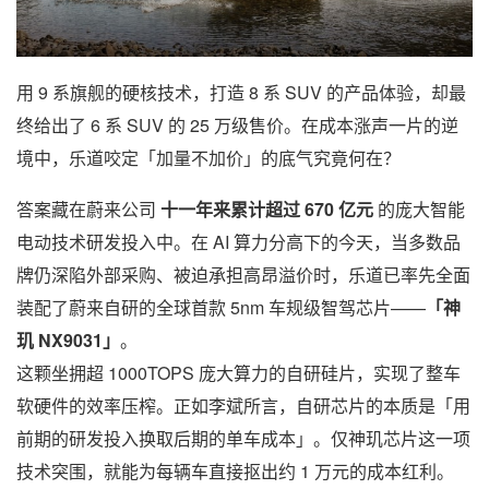
用 9 系旗舰的硬核技术，打造 8 系 SUV 的产品体验，却最
终给出了 6 系 SUV 的 25 万级售价。在成本涨声一片的逆
境中，乐道咬定「加量不加价」的底气究竟何在？
答案藏在蔚来公司
十一年来累计超过 670 亿元
的庞大智能
电动技术研发投入中。在 AI 算力分高下的今天，当多数品
牌仍深陷外部采购、被迫承担高昂溢价时，乐道已率先全面
装配了蔚来自研的全球首款 5nm 车规级智驾芯片——
「神
玑 NX9031」
。
这颗坐拥超 1000TOPS 庞大算力的自研硅片，实现了整车
软硬件的效率压榨。正如李斌所言，自研芯片的本质是「用
前期的研发投入换取后期的单车成本」。仅神玑芯片这一项
技术突围，就能为每辆车直接抠出约 1 万元的成本红利。