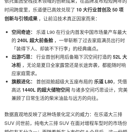
依托集团全栈技术领域的创新成果，在品牌发布短短两年的
时间跨度里，乐道便已高效兑现了
10 大行业首创及 50 项
创新与引领成果
，让前沿技术真正因家而来：
空间奇迹：
乐道 L90 在行业内首发中国市场量产车最大
的
240L 超大前备舱
，一举斩断了过去家庭满员出行时
「装得下人、却装不下行李」的经典痛点。
出游巧思：
行业首创利用后备箱下沉空间打造的
52L 大
冰柜
，无论是夏日全家露营还是长途奔袭，都能随时响
应家庭需求。
旗舰进化：
首创双舱超级大五座布局的
乐道 L80
，凭借
高达
1440L 的超大储物空间
与诸多空间巧思设计，完美
兼顾了日常生活的柴米油盐与远方的向往。
数据直观地反映了这种场景化定义的威力：在乐道大三排
SUV 问世前，纯电大三排 SUV 在面对增程车型时的市场份
额仅有五分之一；而随着新车上市仅仅 8 个月后，这一份额