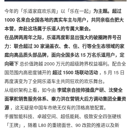
今年的「乐道家庭欢乐周」以「乐在一起」
为主题。超过
1000 名来自全国各地的真实车主与用户，共同亲临合肥大
本营，奔赴这场属于乐道人的专属大聚会。
在品牌两周年之际，乐道再度彰显出强大的破圈跨界号召
力：联合超过 30 家涵盖衣、食、住、行等全生态领域的家
庭向高品质头部品牌，面向全国多达 15 万名乐道用户，定
向砸下
总价值跨越 2000 万元的超级跨界权益福利。配合全
国范围内高密度铺开的
超过 1500 场联动活动
，5 月 15 日
再度演变为了全网乐道车主共同狂欢的欢乐舞台。
从组织架构上看，如今由
李斌亲自挂帅操盘产研、沈斐全
面掌舵销售服务体系、秦力洪在营销大后方调动集团全量资
源
，这无疑是中国车市绝无仅有的顶格高管配置。
手握智能科技、卓越空间、超低能耗、极致安全四张硬核
「王牌」，随着 L80 的重磅面世、90 改款的推进以及新