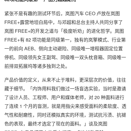
紧张不是有趣的测试环节后，岚图汽车 CEO 卢放在岚图
FREE+露营地坦白局中，与邓超和总台主持人共同分享了
岚图 FREE+的开发之道与「极度听劝」的进化哲学。岚图
FREE+有 82 项功能是同级第一，独有的岚擎模式、行业第
一的前向 AEB、侧向主动避险、同级唯一增程器固定位置
停机、同级领先女王副驾、同级唯一双头枕音箱、同级唯一
前排双拓展坞等诸多独到之处。
产品价值的定义，从来不止于堆料，更深层次的价值，往往
藏于细节。「内饰用料我们做过一场盲选实验，当时是邀请
了设计人员、工程师、用户和媒体老师，对 20 种面料进行
了连续 1 个月的盲测，就是用指尖来感受面料的柔软度、透
气性和耐磨性，同时还模拟真实的环境，测试抗污渍、抗褪
色的表现，最终才选定了现在的面料。」谈及岚图