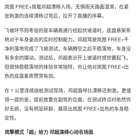
岚图 FREE+搭载邓超漂移入场，无惧雨天路面湿滑，在紧
张刺激的连续漂移过弯后，拉开了直播的序幕。
飞坡环节则考验的是车辆高速行经起伏坡道时，底盘悬架系
统对于车身姿态的实时控制能力。邓超驾驶岚图 FREE+干
净利落地完成了飞坡测试，车辆腾空之后平稳落地，车身没
有多余的摆动。测试后，邓超表示开上坡道时感觉要起飞，
但很快稳稳落地的体验非常独特，也让他对岚图 FREE+出
色的底盘素质赞赏有加。
在 1 公里连续绕桩测试现场，邓超直呼比漂移还刺激。更值
得一提的是，提前放置在副驾的豆腐，在测试终点时依然完
好无损，没有明显碎裂，展现出岚图 FREE+出色的车身稳
定性。
岚擎模式「超」给力 邓超演绎心动名场面