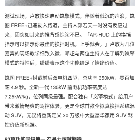
测试现场，卢放快速启动岚擎模式，伴随着低沉的声浪，岚
图 FREE+迅速驶入跑道，主持人郭若天一时没有反应过
来，因突如其来的推背感惊诧不已。「AR-HUD 上的换挡
指示可以提示你最佳的换挡时机，上手就会。」卢放为几位
嘉宾的现场教学细致入微，邓超与两位主持人在了解到岚擎
模式的特性后，纷纷表示这个功能给足了情绪价值。
岚图 FREE+搭载前后双电机四驱，总功率 350kW，零百加
速 4.9 秒。全新一代 135kW 前电机功率密度达
7.25kW/kg，位列同级最强。配合独有「岚擎模式」给用户
带来激情畅爽的驾控体验，更是全球首款全拟真换挡系统混
动 SUV，无疑将重新定义 30 万级中大型豪华家用 SUV 驾
控价值新标准。
82
项功能同级第一 产品力超越期待