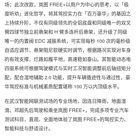
场；此次改款，岚图 FREE+以用户为中心的思考，以「极
度听劝」进化哲学，将其驾控实力在「百万豪华」的基因之
上持续升阶，不仅有同级领先的全铝底盘和同级唯一的双叉
臂四球节独立前悬架和 H 臂多连杆后悬架，还升级了同级
唯一的内置阀 EDC 减振系统，可实现每秒 100 次的毫秒级
自适应调节，悬架阻尼软硬实时调节，根据路况实现对车身
的有效支撑，烂路如履平地，高速稳如泰山。其智能动态电
四驱系统可根据驾驶模式与实时工况智能调整前后轴扭矩分
配，配合湿地辅助 2.0 功能，提升车辆循迹性与通过性，豪
华驾控标准与机械素质配置堪称 100 万以内顶级水平。
在武汉智能网联测试场的专业场地，因连日降雨，地面湿
滑。邓超先后驾驶和乘坐岚图 FREE+，完成多项专业汽车
测试科目，直观、全面地体验了岚图 FREE+的驾控实力、
智能科技与舒适设计。