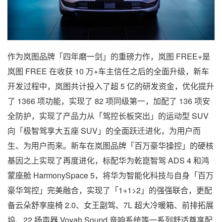
作为岚图品牌「四年磨一剑」的重磅力作，岚图 FREE+是
岚图 FREE 在收获 10 万+车主信任之后的全面升级，新车
开发过程中，岚图共计投入了超 5 亿的研发资金，优化提升
了 1366 项功能，实现了 82 项同级第一，加配了 136 项安
全防护，实现了产品力从「驾控长板突出」的运动型 SUV
向「极智驾享大五座 SUV」的全面跃迁进化，为用户而
生、为用户而来。新车在岚图品牌「百万豪华操控」的硬核
基因之上实现了再度进化，标配华为乾崑智驾 ADS 4 和鸿
蒙座舱 HarmonySpace 5，将华为智能化科技与自身「百万
豪华驾控」完美融合，实现了「1+1>2」的强强联合，更配
备云朵舒享座椅 2.0、女王副驾、7L 超大冷暖箱、前排拓展
坞、22 扬声器 Voyah Sound 音响系统等一系列舒适尊享配