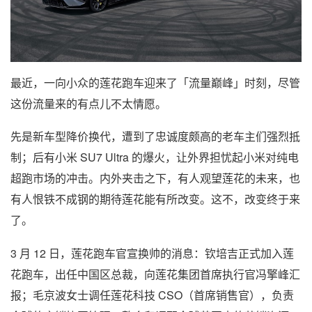
最近，一向小众的莲花跑车迎来了「流量巅峰」时刻，尽管
这份流量来的有点儿不太情愿。
先是新车型降价换代，遭到了忠诚度颇高的老车主们强烈抵
制；后有小米 SU7 Ultra 的爆火，让外界担忧起小米对纯电
超跑市场的冲击。内外夹击之下，有人观望莲花的未来，也
有人恨铁不成钢的期待莲花能有所改变。这不，改变终于来
了。
3 月 12 日，莲花跑车官宣换帅的消息：钦培吉正式加入莲
花跑车，出任中国区总裁，向莲花集团首席执行官冯擎峰汇
报；毛京波女士调任莲花科技 CSO（首席销售官），负责