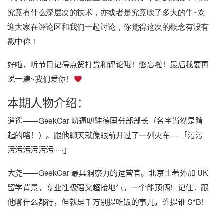
究竟有什么深层次的技术，亦或者是究竟吹了多大的牛~欢
迎大家在评论区和我们一起讨论，你觉得这次的概念有没有
戳中你！
好啦，听节目记得点赞打赏和评论哦！憋忘啦！最后我要再
说一遍~我们爱你！
本期人物介绍：
逍遥——GeekCar 叨逼叨驻德国分部部长（名字当然是瞎
起的咯！）。跟他聊天就像眼前开过了一列火车·····「污污
污污污污污污·····」
大尧——GeekCar 最具洞察力的运营官。北京土著外加 UK
留学背景，专业性极强又超接地气，一个能顶俩！记住：跟
他聊什么都行，但就是千万别提吃饭的事儿，谁提谁 S*B！