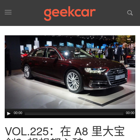
Toggle
navigation
00:00
00:00
VOL.225：在 A8 里大宝