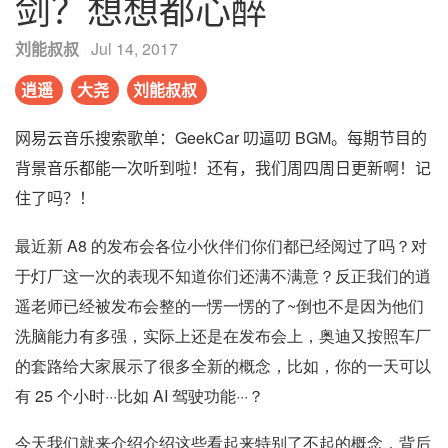
剑？想想都心醉
刘能叔叔
·
Jul 14, 2017
逍遥
大尧
刘能叔叔
网易云音乐搜索歌单：GeekCar 叨逼叨 BGM。每期节目的
背景音乐都能一次听到啦！还有，我们周四周日更新啊！记
住了吗？！
最近新 A8 的发布会各位小伙伴们你们都已经阅过了吗？对
于灯厂这一次的表现不知道你们还满不满意？反正我们的逍
遥老师已经被发布会整的一愣一愣的了~倒也不是因为他们
洗脑能力有多强，实际上还是在发布会上，奥迪又按照车厂
的套路给大家展示了很多全新的概念，比如，你的一天可以
有 25 个小时···比如 AI 驾驶功能···？
今天我们就来介绍介绍这些看起来特别了不起的概念，背后