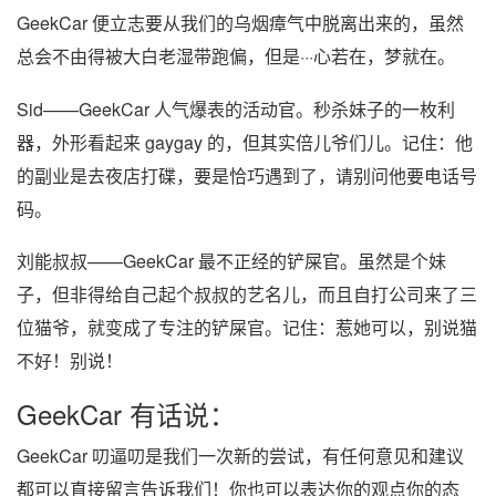
GeekCar 便立志要从我们的乌烟瘴气中脱离出来的，虽然
总会不由得被大白老湿带跑偏，但是···心若在，梦就在。
Sid——GeekCar 人气爆表的活动官。秒杀妹子的一枚利
器，外形看起来 gaygay 的，但其实倍儿爷们儿。记住：他
的副业是去夜店打碟，要是恰巧遇到了，请别问他要电话号
码。
刘能叔叔——GeekCar 最不正经的铲屎官。虽然是个妹
子，但非得给自己起个叔叔的艺名儿，而且自打公司来了三
位猫爷，就变成了专注的铲屎官。记住：惹她可以，别说猫
不好！别说！
GeekCar 有话说：
GeekCar 叨逼叨是我们一次新的尝试，有任何意见和建议
都可以直接留言告诉我们！你也可以表达你的观点你的态