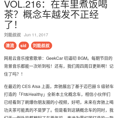
VOL.216：在车里煮饭喝
茶？概念车越发不正经
了！
刘能叔叔
·
Jun 11, 2017
清流
sid
刘能叔叔
网易云音乐搜索歌单：GeekCar 叨逼叨 BGM。每期节目的
背景音乐都能一次听到啦！还有，我们周四周日更新啊！记
住了吗？！
在最近的 CES Aisa 上面，奔驰展出了基于迈巴赫 S 级轿车
打造的「Fit&Healthy」全新本土化概念车，相信小伙伴们
已经看到了刷爆你朋友圈的小视频，好吧，未来在奔驰上喝
功夫茶可能真的不是梦了。但是看到这辆概念车的同时，我
们无一例外的都想起了在两年前，奥迪为霓虹国打造的一款