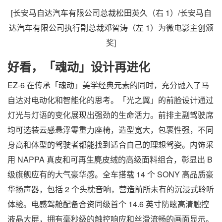
[长安马自达汽车有限公司总裁松田英久（右 1）/长安马自
达汽车有限公司执行副总裁邓智涛（左 1）为微电影主创颁
奖]
好看，「魂动」设计再进化
EZ-6 在传承「魂动」美学经典元素的同时，充分融入了马
自达对电动化和智能化的思考。「光之翼」的前脸设计通过
灯光与灯语的变化展现出强劲的生命活力。前排主副驾驶席
均可选装云感悬浮零重力座椅，造型宽大，包裹性强，不同
身高和体型的驾驶者都能找到适合自己的理想驾姿。内饰采
用 NAPPA 真皮和可再生麂皮绒的高级面料组合，彰显出 B
级旗舰应有的大气豪华感。全车搭载 14 个 SONY 高品质豪
华扬声器，包括 2 个头枕音响，营造前所未有的沉浸式聆听
体验。电感驾舱配备合资同级首个 14.6 英寸防眩高清触控
液晶大屏，拥有毫秒级的触控响应和丝滑流畅的画面显示。