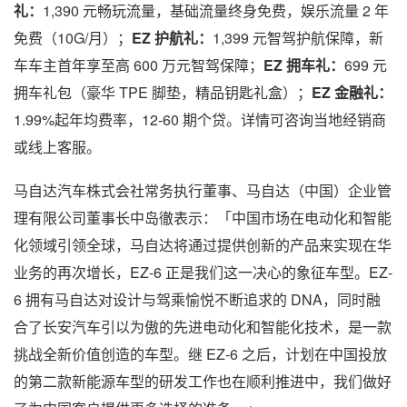
礼：
1,390 元畅玩流量，基础流量终身免费，娱乐流量 2 年
免费（10G/月）；
EZ 护航礼：
1,399 元智驾护航保障，新
车车主首年享至高 600 万元智驾保障；
EZ 拥车礼：
699 元
拥车礼包（豪华 TPE 脚垫，精品钥匙礼盒）；
EZ 金融礼：
1.99%起年均费率，12-60 期个贷。详情可咨询当地经销商
或线上客服。
马自达汽车株式会社常务执行董事、马自达（中国）企业管
理有限公司董事长中岛徹表示：「中国市场在电动化和智能
化领域引领全球，马自达将通过提供创新的产品来实现在华
业务的再次增长，EZ-6 正是我们这一决心的象征车型。EZ-
6 拥有马自达对设计与驾乘愉悦不断追求的 DNA，同时融
合了长安汽车引以为傲的先进电动化和智能化技术，是一款
挑战全新价值创造的车型。继 EZ-6 之后，计划在中国投放
的第二款新能源车型的研发工作也在顺利推进中，我们做好