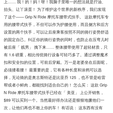
上…… 我！的！妈！呀！我脑子里唯一的想法就是拧油、
抬头、让丫滚蛋！ 为了维护这个世界的新秩序，我们发现
了这个—— Grip N Ride 摩托车腰带式扶手。 这款摩托车专
用的腰带式扶手，不但可以作为护腰使用，而且侧方和后方
设置的两个扶手，可以让后座乘客按照不同的骑行姿势舒适
的固定自己。纠正你的骑行姿势的同时，也防止在压弯儿时
被后座「 贱男」 拽下来…… 整体腰带使用了超轻材质，只
有 1.6 磅重，相比传统骑行设备可轻巧多了。通过调整魔术
扣和安全扣的位置，可前后穿戴。万一是老婆坐在后面呢，
必须搂着腰！ 最重要的是，它有各种长度和涂鸦可以选
择，无论骑的是奥古斯特还是比亚乔 125 ，也不管是哈雷
帮或者小鲜肉，都能找到适合自己的！ 怎么买： 这款 Grip
N Ride 摩托车腰带式扶手已经在「 美亚」 上公开销售，
$89 可以买到一个。当然最好得办法还是狠狠地撅他们一
次，让他们再也不敢上你的车！ 有话说： 这东西有没有