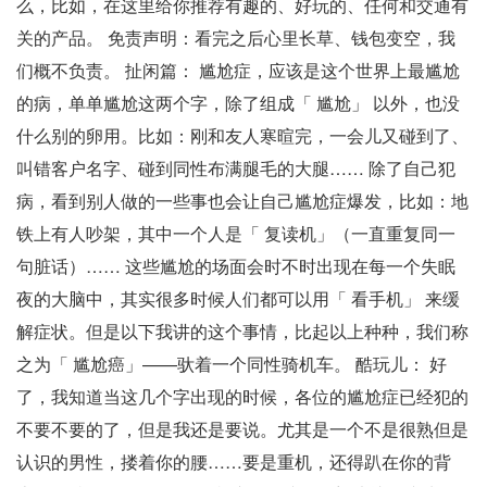
么，比如，在这里给你推荐有趣的、好玩的、任何和交通有
关的产品。 免责声明：看完之后心里长草、钱包变空，我
们概不负责。 扯闲篇： 尴尬症，应该是这个世界上最尴尬
的病，单单尴尬这两个字，除了组成「 尴尬」 以外，也没
什么别的卵用。比如：刚和友人寒暄完，一会儿又碰到了、
叫错客户名字、碰到同性布满腿毛的大腿…… 除了自己犯
病，看到别人做的一些事也会让自己尴尬症爆发，比如：地
铁上有人吵架，其中一个人是「 复读机」（一直重复同一
句脏话）…… 这些尴尬的场面会时不时出现在每一个失眠
夜的大脑中，其实很多时候人们都可以用「 看手机」 来缓
解症状。但是以下我讲的这个事情，比起以上种种，我们称
之为「 尴尬癌」——驮着一个同性骑机车。 酷玩儿： 好
了，我知道当这几个字出现的时候，各位的尴尬症已经犯的
不要不要的了，但是我还是要说。尤其是一个不是很熟但是
认识的男性，搂着你的腰……要是重机，还得趴在你的背