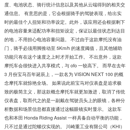
度、电池状态、骑行统计信息以及其他从云端得到的相关交
通信息。 有意思的是，它会根据骑手的驾驶表现，给出实
时的最佳个人扭矩和功率设定。此外，该应用还会根据剩下
的电池容量来适配功率和扭矩设定，保证以最佳状态到达目
的地，不用担心电池容量问题。 不过由于这款摩托没有油
门，骑手必须用脚推动至 5Km/h 的速度阈值，且其他辅助
功能只有在这个速度之上时才开始工作。 不出意外，这款
摩托车会很快进入共享模式，与 ofo 一较高下。 而早在去年
3 月份宝马百年诞辰上，一款名为 VISION NEXT 100 的概
念摩托车就惊艳全场。 如果说此前宝马对仪表盘是追求极
致的极简主义，那这款概念摩托车就更加激进，取消了传统
仪表盘，取而代之的是一副戴在驾驶员头上的眼镜，各种分
析数据和场景信息都直接通过这幅眼镜实时显示。 这款车
也和本田 Honda Riding Assist 一样具备自动平衡的功能，
只不过是通过陀螺仪实现的。 川崎重工业有限公司（KHI）