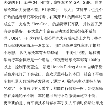
火爆的 F1、勒芒 24 小时赛，摩托车界的 GP、SBK、世界
摩托车耐力赛也不差。F1 赛车手「 冰人」 莱科宁，也是个
狂热的越野摩托车爱好者，在离开 F1 的两年时间里，他还
成立了一支名为「Ice-One」 的越野摩托车队，并购置了所
有参赛装备。 各大量产车企在自动驾驶领域都在不断加
码，Uber、FF 这样的初创公司也大有后来居上之势，整个
自动驾驶汽车市场一派繁荣。 那自动驾驶摩托车呢？想都
不敢想。 因为摩托车有天然弊端——平衡性很差。这和初
学自行车会摔跤是一个道理，何况普通摩托车都有 100Kg
以上，控制平衡更难。 最近 Honda Riding Assist 自动平衡
试验摩托打开了突破口。喜欢玩黑科技的本田，结合了平衡
车和机器人领域的研发经验，通过 AI 系统来主动维持车辆
的稳定，不管有没有人乘坐，都能自行保持平衡，即使车辆
停在原地轮子不转，车轮也可自行不断微调而屹立不倒。
更重要的是，自平衡技术能够在车手失去平衡时仍然让摩托