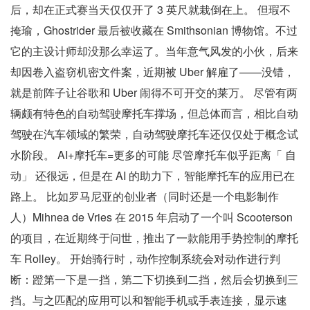
后，却在正式赛当天仅仅开了 3 英尺就栽倒在上。 但瑕不
掩瑜，Ghostrider 最后被收藏在 Smithsonian 博物馆。不过
它的主设计师却没那么幸运了。当年意气风发的小伙，后来
却因卷入盗窃机密文件案，近期被 Uber 解雇了——没错，
就是前阵子让谷歌和 Uber 闹得不可开交的莱万。 尽管有两
辆颇有特色的自动驾驶摩托车撑场，但总体而言，相比自动
驾驶在汽车领域的繁荣，自动驾驶摩托车还仅仅处于概念试
水阶段。 AI+摩托车=更多的可能 尽管摩托车似乎距离「 自
动」 还很远，但是在 AI 的助力下，智能摩托车的应用已在
路上。 比如罗马尼亚的创业者（同时还是一个电影制作
人）Mihnea de Vries 在 2015 年启动了一个叫 Scooterson
的项目，在近期终于问世，推出了一款能用手势控制的摩托
车 Rolley。 开始骑行时，动作控制系统会对动作进行判
断：蹬第一下是一挡，第二下切换到二挡，然后会切换到三
挡。与之匹配的应用可以和智能手机或手表连接，显示速